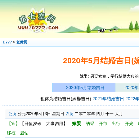
D777
>
老黄历
2020年5月结婚吉日(
嫁娶: 男娶女嫁，举行结婚大典
2020年5月结婚吉日
2020
粗体为结婚吉日(嫁娶吉日)
2021年结婚吉日
202
公历
:公元2020年5月3日 星期日
农历
:二零二零年 四月 十一 大月
嫁娶
【宜】
【日值岁破 大事勿用】
纳采
开市
出行
开光
移柩
启钻