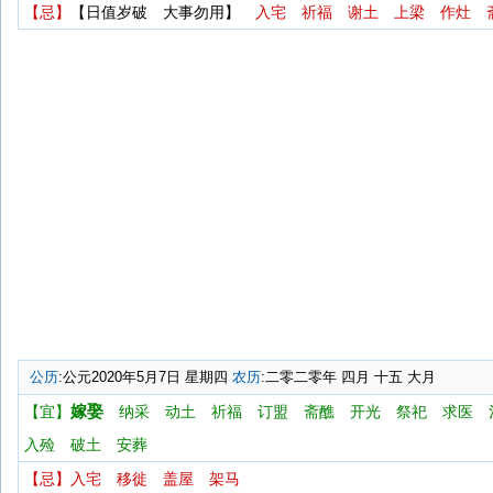
【忌】
【日值岁破 大事勿用】
入宅
祈福
谢土
上梁
作灶
公历
:公元2020年5月7日 星期四
农历
:二零二零年 四月 十五 大月
嫁娶
【宜】
纳采
动土
祈福
订盟
斋醮
开光
祭祀
求医
入殓
破土
安葬
【忌】
入宅
移徙
盖屋
架马