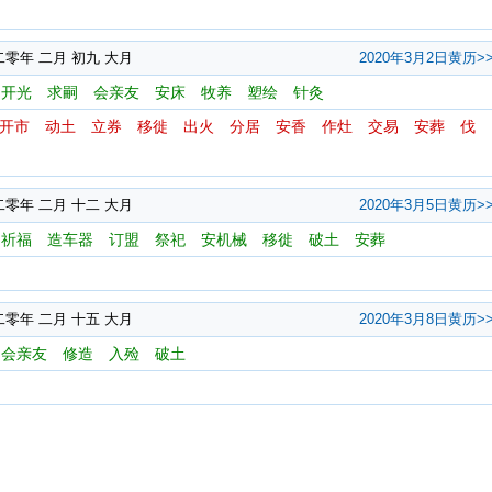
二零年 二月 初九 大月
2020年3月2日黄历>
开光
求嗣
会亲友
安床
牧养
塑绘
针灸
开市
动土
立券
移徙
出火
分居
安香
作灶
交易
安葬
伐
二零年 二月 十二 大月
2020年3月5日黄历>
祈福
造车器
订盟
祭祀
安机械
移徙
破土
安葬
二零年 二月 十五 大月
2020年3月8日黄历>
会亲友
修造
入殓
破土