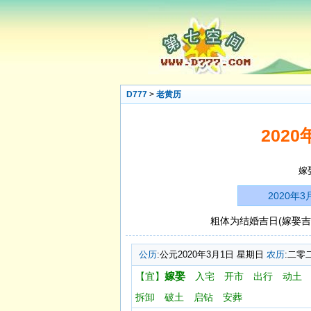
D777
>
老黄历
202
嫁
2020年
粗体为结婚吉日(嫁娶吉
公历
:公元2020年3月1日 星期日
农历
:二零
嫁娶
【宜】
入宅
开市
出行
动土
拆卸
破土
启钻
安葬