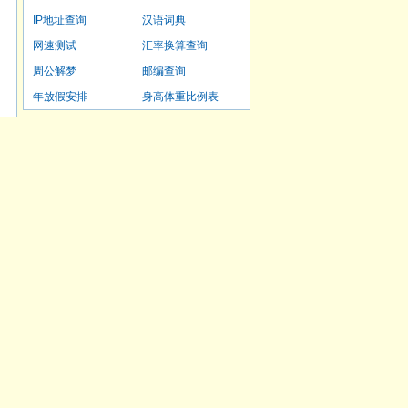
IP地址查询
汉语词典
网速测试
汇率换算查询
周公解梦
邮编查询
年放假安排
身高体重比例表
>
>
>